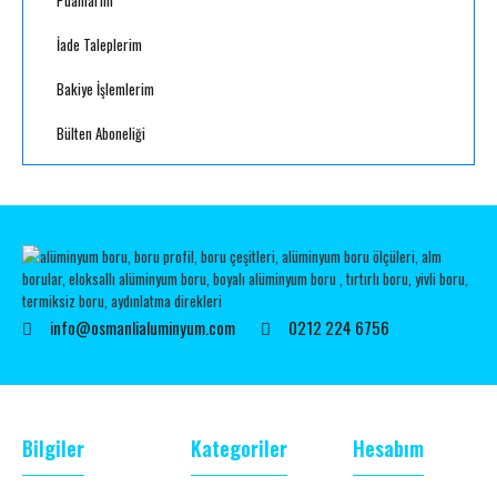
Puanlarım
İade Taleplerim
Bakiye İşlemlerim
Bülten Aboneliği
info@osmanlialuminyum.com
0212 224 6756
Bilgiler
Kategoriler
Hesabım