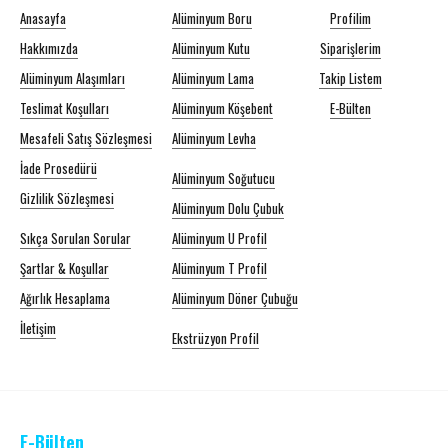
Anasayfa
Alüminyum Boru
Profilim
Hakkımızda
Alüminyum Kutu
Siparişlerim
Alüminyum Alaşımları
Alüminyum Lama
Takip Listem
Teslimat Koşulları
Alüminyum Köşebent
E-Bülten
Mesafeli Satış Sözleşmesi
Alüminyum Levha
İade Prosedürü
Alüminyum Soğutucu
Gizlilik Sözleşmesi
Alüminyum Dolu Çubuk
Sıkça Sorulan Sorular
Alüminyum U Profil
Şartlar & Koşullar
Alüminyum T Profil
Ağırlık Hesaplama
Alüminyum Döner Çubuğu
İletişim
Ekstrüzyon Profil
E-Bülten