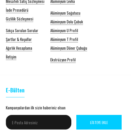
Mesafeli Satış Sözleşmesi
Alüminyum Levha
İade Prosedürü
Alüminyum Soğutucu
Gizlilik Sözleşmesi
Alüminyum Dolu Çubuk
Sıkça Sorulan Sorular
Alüminyum U Profil
Şartlar & Koşullar
Alüminyum T Profil
Ağırlık Hesaplama
Alüminyum Döner Çubuğu
İletişim
Ekstrüzyon Profil
E-Bülten
Kampanyalardan ilk sizin haberiniz olsun
LISTEYE EKLE