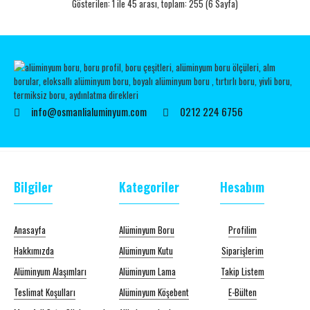
Gösterilen: 1 ile 45 arası, toplam: 255 (6 Sayfa)
info@osmanlialuminyum.com
0212 224 6756
Bilgiler
Kategoriler
Hesabım
Anasayfa
Alüminyum Boru
Profilim
Hakkımızda
Alüminyum Kutu
Siparişlerim
Alüminyum Alaşımları
Alüminyum Lama
Takip Listem
Teslimat Koşulları
Alüminyum Köşebent
E-Bülten