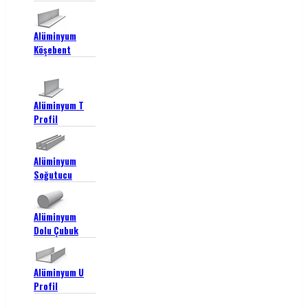
Alüminyum
Köşebent
Alüminyum T
Profil
Alüminyum
Soğutucu
Alüminyum
Dolu Çubuk
Alüminyum U
Profil