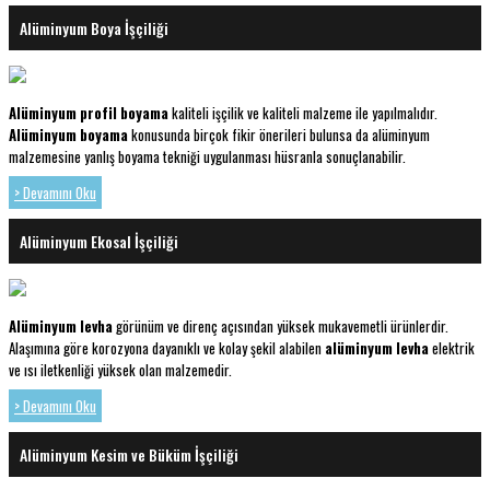
Alüminyum Boya İşçiliği
Alüminyum profil boyama
kaliteli işçilik ve kaliteli malzeme ile yapılmalıdır.
Alüminyum boyama
konusunda birçok fikir önerileri bulunsa da alüminyum
malzemesine yanlış boyama tekniği uygulanması hüsranla sonuçlanabilir.
> Devamını Oku
Alüminyum Ekosal İşçiliği
Alüminyum levha
görünüm ve direnç açısından yüksek mukavemetli ürünlerdir.
Alaşımına göre korozyona dayanıklı ve kolay şekil alabilen
alüminyum levha
elektrik
ve ısı iletkenliği yüksek olan malzemedir.
> Devamını Oku
Alüminyum Kesim ve Büküm İşçiliği