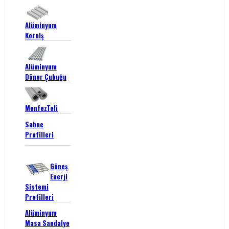
Alüminyum
Korniş
Alüminyum
Döner Çubuğu
MenfezTeli
Sahne
Profilleri
Güneş
Enerji
Sistemi
Profilleri
Alüminyum
Masa Sandalye