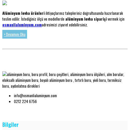
Alüminyum levha ürünleri
ihtiyaçlarınız talepleriniz doğrultusunda hazırlanarak
teslim edilir. İstediğiniz ölçü ve modellerde
alüminyum levha siparişi
vermek için
osmanlialuminyum.com
adresimizi ziyaret edebilirsiniz.
> Devamını Oku
info@osmanlialuminyum.com
0212 224 6756
Bilgiler