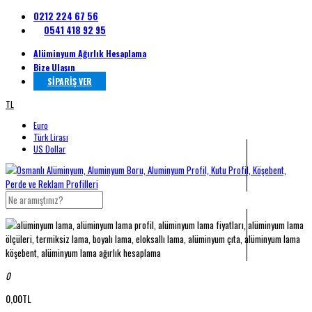
0212 224 67 56
0541 418 92 95
Alüminyum Ağırlık Hesaplama
Bize Ulaşın
SİPARİŞ VER
TL
Euro
Türk Lirası
US Dollar
0
0,00TL