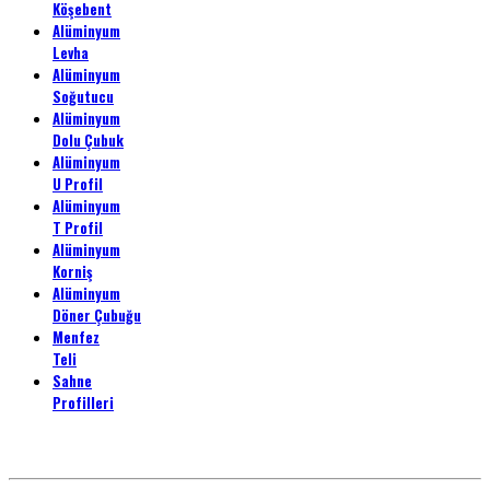
Köşebent
Alüminyum
Levha
Alüminyum
Soğutucu
Alüminyum
Dolu Çubuk
Alüminyum
U Profil
Alüminyum
T Profil
Alüminyum
Korniş
Alüminyum
Döner Çubuğu
Menfez
Teli
Sahne
Profilleri