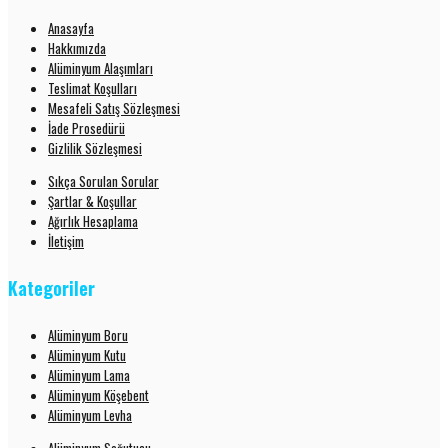
Anasayfa
Hakkımızda
Alüminyum Alaşımları
Teslimat Koşulları
Mesafeli Satış Sözleşmesi
İade Prosedürü
Gizlilik Sözleşmesi
Sıkça Sorulan Sorular
Şartlar & Koşullar
Ağırlık Hesaplama
İletişim
Kategoriler
Alüminyum Boru
Alüminyum Kutu
Alüminyum Lama
Alüminyum Köşebent
Alüminyum Levha
Alüminyum Soğutucu