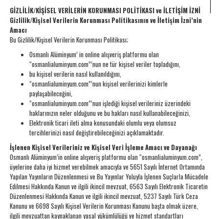
GİZLİLİK/KİŞİSEL VERİLERİN KORUNMASI POLİTİKASI ve İLETİŞİM İZNİ
Gizlilik/Kişisel Verilerin Korunması Politikasının ve İletişim İzni’nin
Amacı
Bu Gizlilik/Kişisel Verilerin Korunması Politikası;
Osmanlı Alüminyum’ in online alışveriş platformu olan
“osmanlialuminyum.com”’nun ne tür kişisel veriler topladığını,
bu kişisel verilerin nasıl kullanıldığını,
“osmanlialuminyum.com”’nun kişisel verilerinizi kimlerle
paylaşabileceğini,
“osmanlialuminyum.com”’nun işlediği kişisel verileriniz üzerindeki
haklarınızın neler olduğunu ve bu hakları nasıl kullanabileceğinizi,
Elektronik ticari ileti alma konusundaki olumlu veya olumsuz
tercihlerinizi nasıl değiştirebileceğinizi açıklamaktadır.
İşlenen Kişisel Verileriniz ve Kişisel Veri İşleme Amacı ve Dayanağı
Osmanlı Alüminyum’in online alışveriş platformu olan “osmanlialuminyum.com”,
üyelerine daha iyi hizmet verebilmek amacıyla ve 5651 Sayılı İnternet Ortamında
Yapılan Yayınların Düzenlenmesi ve Bu Yayınlar Yoluyla İşlenen Suçlarla Mücadele
Edilmesi Hakkında Kanun ve ilgili ikincil mevzuat, 6563 Sayılı Elektronik Ticaretin
Düzenlenmesi Hakkında Kanun ve ilgili ikincil mevzuat, 5237 Sayılı Türk Ceza
Kanunu ve 6698 Sayılı Kişisel Verilerin Korunması Kanunu başta olmak üzere,
ilgili mevzuattan kaynaklanan yasal yükümlülüğü ve hizmet standartları