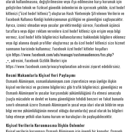
olarak kullanılmasına, değiştirilmesine veya ifşa edilmesine karşı korumak için
geliştirilen teknik ve fiziksel güvenlik önlemlerini de içerecek şekilde, özel hedef
kitlenizi ("özel hedef kitleniz") oluşturan Hash Yöntemiyle Şifrelenen Verilerin ve
Facebook Kullanıcı Kimliği koleksiyonunun gizliliğini ve güvenliğini sağlayacaktır.
Ayrıca, izniniz olmadan veya yasalar gerektirmediği sürece, Facebook üçüncü
taraflara veya diğer reklam verenlere özel hedef kitleniz için erişim veya bilgi
vermez, özel hedef kitle bilgilerinizi kullanıcılarımız hakkındaki bilgilere eklemez
veya ilgi alanına dayalı profiller oluşturmaz ya da özel hedef kitlenizi size hizmet
sunmanın haricinde kullanmaz. Facebook özel hedef kitleler koşulları
için
https://www.facebook.com/ads/manage/customaudiences/tos.php?
_=_
adresini, Facebook Gizlilik İlkeleri için
https://www.facebook.com/privacy/explanation adresini ziyaret edebilirsiniz.
Resmi Makamlarla Kişisel Veri Paylaşımı
Osmanlı Alüminyum, osmanlialuminyum.com ziyaretinize veya üyeliğe ilişkin
kişisel verilerinizi ve gezinme bilgileriniz gibi trafik bilgilerinizi; güvenliğiniz ve
Osmanlı Alüminyum’in yasalar karşısındaki yükümlülüğünü ifa etmesi amacıyla
(suçla mücadele ve devlet ve kamu güvenliğinin tehdidi benzeri ve fakat bununla
sınırlı olmamak üzere Osmanlı Alüminyum'in yasal veya idari olarak bildirim veya
bilgi verme yükümlülüğünün mevcut olduğu durumlarda) yasal olarak bu bilgileri
talep etmeye yetkili olan kamu kurum ve kuruluşları ile paylaşabilecektir.
Kişisel Verilerin Korunmasına İlişkin Önlemler
Kişisel verilerin korunması Osmanlı Alüminyum için önemli bir konudur. Osmanlı