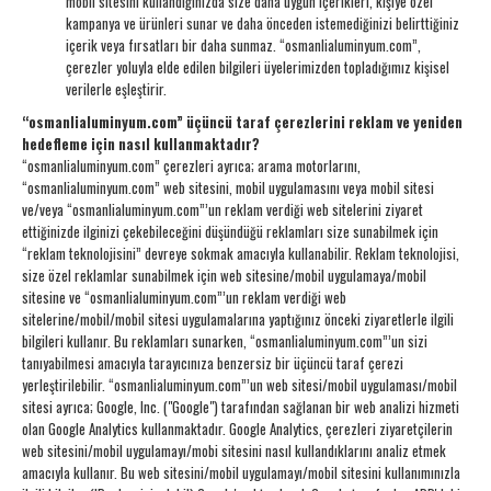
mobil sitesini kullandığınızda size daha uygun içerikleri, kişiye özel
kampanya ve ürünleri sunar ve daha önceden istemediğinizi belirttiğiniz
içerik veya fırsatları bir daha sunmaz. “osmanlialuminyum.com”,
çerezler yoluyla elde edilen bilgileri üyelerimizden topladığımız kişisel
verilerle eşleştirir.
“osmanlialuminyum.com” üçüncü taraf çerezlerini reklam ve yeniden
hedefleme için nasıl kullanmaktadır?
“osmanlialuminyum.com” çerezleri ayrıca; arama motorlarını,
“osmanlialuminyum.com” web sitesini, mobil uygulamasını veya mobil sitesi
ve/veya “osmanlialuminyum.com”’un reklam verdiği web sitelerini ziyaret
ettiğinizde ilginizi çekebileceğini düşündüğü reklamları size sunabilmek için
“reklam teknolojisini” devreye sokmak amacıyla kullanabilir. Reklam teknolojisi,
size özel reklamlar sunabilmek için web sitesine/mobil uygulamaya/mobil
sitesine ve “osmanlialuminyum.com”’un reklam verdiği web
sitelerine/mobil/mobil sitesi uygulamalarına yaptığınız önceki ziyaretlerle ilgili
bilgileri kullanır. Bu reklamları sunarken, “osmanlialuminyum.com”’un sizi
tanıyabilmesi amacıyla tarayıcınıza benzersiz bir üçüncü taraf çerezi
yerleştirilebilir. “osmanlialuminyum.com”’un web sitesi/mobil uygulaması/mobil
sitesi ayrıca; Google, Inc. ("Google") tarafından sağlanan bir web analizi hizmeti
olan Google Analytics kullanmaktadır. Google Analytics, çerezleri ziyaretçilerin
web sitesini/mobil uygulamayı/mobi sitesini nasıl kullandıklarını analiz etmek
amacıyla kullanır. Bu web sitesini/mobil uygulamayı/mobil sitesini kullanımınızla