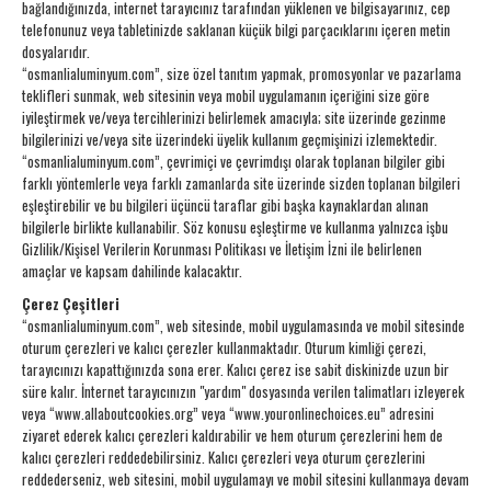
bağlandığınızda, internet tarayıcınız tarafından yüklenen ve bilgisayarınız, cep
telefonunuz veya tabletinizde saklanan küçük bilgi parçacıklarını içeren metin
dosyalarıdır.
“osmanlialuminyum.com”, size özel tanıtım yapmak, promosyonlar ve pazarlama
teklifleri sunmak, web sitesinin veya mobil uygulamanın içeriğini size göre
iyileştirmek ve/veya tercihlerinizi belirlemek amacıyla; site üzerinde gezinme
bilgilerinizi ve/veya site üzerindeki üyelik kullanım geçmişinizi izlemektedir.
“osmanlialuminyum.com”, çevrimiçi ve çevrimdışı olarak toplanan bilgiler gibi
farklı yöntemlerle veya farklı zamanlarda site üzerinde sizden toplanan bilgileri
eşleştirebilir ve bu bilgileri üçüncü taraflar gibi başka kaynaklardan alınan
bilgilerle birlikte kullanabilir. Söz konusu eşleştirme ve kullanma yalnızca işbu
Gizlilik/Kişisel Verilerin Korunması Politikası ve İletişim İzni ile belirlenen
amaçlar ve kapsam dahilinde kalacaktır.
Çerez Çeşitleri
“osmanlialuminyum.com”, web sitesinde, mobil uygulamasında ve mobil sitesinde
oturum çerezleri ve kalıcı çerezler kullanmaktadır. Oturum kimliği çerezi,
tarayıcınızı kapattığınızda sona erer. Kalıcı çerez ise sabit diskinizde uzun bir
süre kalır. İnternet tarayıcınızın "yardım" dosyasında verilen talimatları izleyerek
veya “www.allaboutcookies.org” veya “www.youronlinechoices.eu” adresini
ziyaret ederek kalıcı çerezleri kaldırabilir ve hem oturum çerezlerini hem de
kalıcı çerezleri reddedebilirsiniz. Kalıcı çerezleri veya oturum çerezlerini
reddederseniz, web sitesini, mobil uygulamayı ve mobil sitesini kullanmaya devam