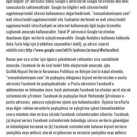
ilgili bilgiler (IP adresiniz dahil) Google'a aktarılarak Google tarafından ABD'deki
sunucularda saklanmaktadır. Google bu bilgileri web sitesini/mobil
uygulamayı/mobil sitesini kullanımınızı değerlendirmek, “osmanlialuminyum.com”
web sitesi/mobil uygulama/mobil site faaliyetini derlemek ve web sitesi/mobil
uygulama/mobil sitesifaaliyeti ve internet kullanımıyla ilgili başka hizmetler
sağlamak amacıyla kullanacaktır. Fakat IP adresinizi Google tarafından
depolanan diğer verilerle eşleştirmeyecektir. Google Analytics kullanımı hakkında
daha fazla bilgi için (reddetme seçenekleri dahil), şu adresi ziyaret
edebilirsiniz:
http://www.google.com/intl/tr/policies/privacy/#infocollect
Bunun yanı sıra sizler için ilginizi çekebilecek reklamları size sunabilmek
amacıyla, Facebook ile de özel hedef kitle oluşturmak amacıyla, işbu
Gizlilik/Kişisel Verilerin Korunması Politikası ve İletişim İzni’ni kabul etmekle,
“osmanlialuminyum.com” ile paylaşmış olduğunuz kişisel verilerinizden e-posta
adresiniz Facebook ile paylaşılmaktadır. e-Posta adresinizi Facebook'a
yüklemeden ve iletmeden önce, hash yöntemiyle Facebook tarafından yerel olarak
sistemimizde şifrelenir. Facebook ile paylaşılan Hash Yöntemiyle Şifrelenen e-
posta adresiniz, yalnızca eşleştirme işlemi için kullanılacaktır. Üçüncü taraflarla
veya diğer reklam verenlerle paylaşılmaz ve eşleştirme işlemi tamamlandıktan
sonra mümkün olan en kısa sürede Facebook sistemlerinden silinirler. Facebook,
(a) kişisel veriniz Facebook sistemlerinde bulunduğu sürece verilerin güvenliğini
ve bütünlüğünü korumak ve (b) Facebook sistemlerinde bulunan kişisel verinize
yanlışlıkla veya yetkisiz olarak erişilmesine ve verinizin yanlışlıkla veya yetkisiz