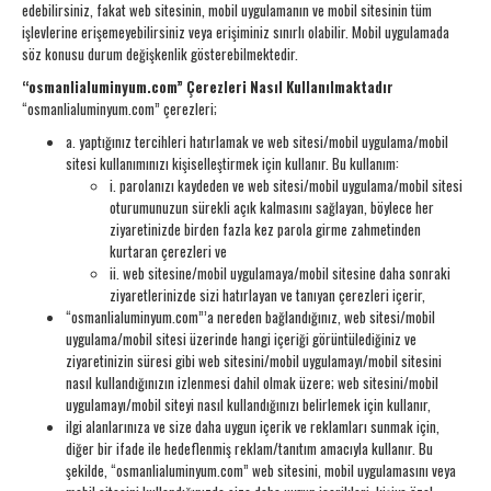
edebilirsiniz, fakat web sitesinin, mobil uygulamanın ve mobil sitesinin tüm
işlevlerine erişemeyebilirsiniz veya erişiminiz sınırlı olabilir. Mobil uygulamada
söz konusu durum değişkenlik gösterebilmektedir.
“osmanlialuminyum.com” Çerezleri Nasıl Kullanılmaktadır
“osmanlialuminyum.com” çerezleri;
a. yaptığınız tercihleri hatırlamak ve web sitesi/mobil uygulama/mobil
sitesi kullanımınızı kişiselleştirmek için kullanır. Bu kullanım:
i. parolanızı kaydeden ve web sitesi/mobil uygulama/mobil sitesi
oturumunuzun sürekli açık kalmasını sağlayan, böylece her
ziyaretinizde birden fazla kez parola girme zahmetinden
kurtaran çerezleri ve
ii. web sitesine/mobil uygulamaya/mobil sitesine daha sonraki
ziyaretlerinizde sizi hatırlayan ve tanıyan çerezleri içerir,
“osmanlialuminyum.com”’a nereden bağlandığınız, web sitesi/mobil
uygulama/mobil sitesi üzerinde hangi içeriği görüntülediğiniz ve
ziyaretinizin süresi gibi web sitesini/mobil uygulamayı/mobil sitesini
nasıl kullandığınızın izlenmesi dahil olmak üzere; web sitesini/mobil
uygulamayı/mobil siteyi nasıl kullandığınızı belirlemek için kullanır,
ilgi alanlarınıza ve size daha uygun içerik ve reklamları sunmak için,
diğer bir ifade ile hedeflenmiş reklam/tanıtım amacıyla kullanır. Bu
şekilde, “osmanlialuminyum.com” web sitesini, mobil uygulamasını veya