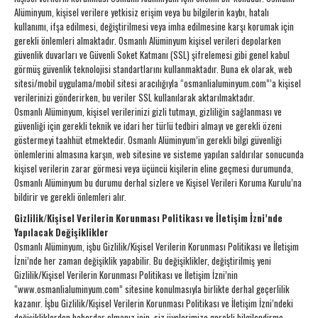
Alüminyum, kişisel verilere yetkisiz erişim veya bu bilgilerin kaybı, hatalı
kullanımı, ifşa edilmesi, değiştirilmesi veya imha edilmesine karşı korumak için
gerekli önlemleri almaktadır. Osmanlı Alüminyum kişisel verileri depolarken
güvenlik duvarları ve Güvenli Soket Katmanı (SSL) şifrelemesi gibi genel kabul
görmüş güvenlik teknolojisi standartlarını kullanmaktadır. Buna ek olarak, web
sitesi/mobil uygulama/mobil sitesi aracılığıyla “osmanlialuminyum.com”’a kişisel
verilerinizi gönderirken, bu veriler SSL kullanılarak aktarılmaktadır.
Osmanlı Alüminyum, kişisel verilerinizi gizli tutmayı, gizliliğin sağlanması ve
güvenliği için gerekli teknik ve idari her türlü tedbiri almayı ve gerekli özeni
göstermeyi taahhüt etmektedir. Osmanlı Alüminyum’in gerekli bilgi güvenliği
önlemlerini almasına karşın, web sitesine ve sisteme yapılan saldırılar sonucunda
kişisel verilerin zarar görmesi veya üçüncü kişilerin eline geçmesi durumunda,
Osmanlı Alüminyum bu durumu derhal sizlere ve Kişisel Verileri Koruma Kurulu’na
bildirir ve gerekli önlemleri alır.
Gizlilik/Kişisel Verilerin Korunması Politikası ve İletişim İzni’nde
Yapılacak Değişiklikler
Osmanlı Alüminyum, işbu Gizlilik/Kişisel Verilerin Korunması Politikası ve İletişim
İzni’nde her zaman değişiklik yapabilir. Bu değişiklikler, değiştirilmiş yeni
Gizlilik/Kişisel Verilerin Korunması Politikası ve İletişim İzni’nin
“www.osmanlialuminyum.com” sitesine konulmasıyla birlikte derhal geçerlilik
kazanır. İşbu Gizlilik/Kişisel Verilerin Korunması Politikası ve İletişim İzni’ndeki
değişikliklerden haberdar olmanız için, siz üyelerimize gerekli bilgilendirme