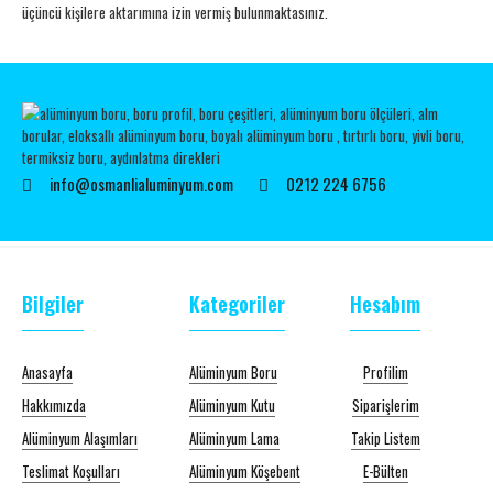
üçüncü kişilere aktarımına izin vermiş bulunmaktasınız.
info@osmanlialuminyum.com
0212 224 6756
Bilgiler
Kategoriler
Hesabım
Anasayfa
Alüminyum Boru
Profilim
Hakkımızda
Alüminyum Kutu
Siparişlerim
Alüminyum Alaşımları
Alüminyum Lama
Takip Listem
Teslimat Koşulları
Alüminyum Köşebent
E-Bülten