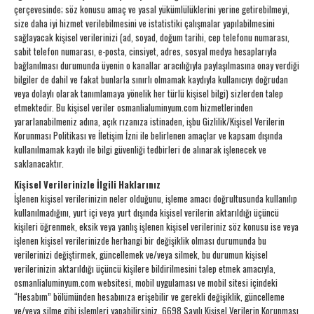
çerçevesinde; söz konusu amaç ve yasal yükümlülüklerini yerine getirebilmeyi,
size daha iyi hizmet verilebilmesini ve istatistiki çalışmalar yapılabilmesini
sağlayacak kişisel verilerinizi (ad, soyad, doğum tarihi, cep telefonu numarası,
sabit telefon numarası, e-posta, cinsiyet, adres, sosyal medya hesaplarıyla
bağlanılması durumunda üyenin o kanallar aracılığıyla paylaşılmasına onay verdiği
bilgiler de dahil ve fakat bunlarla sınırlı olmamak kaydıyla kullanıcıyı doğrudan
veya dolaylı olarak tanımlamaya yönelik her türlü kişisel bilgi) sizlerden talep
etmektedir. Bu kişisel veriler osmanlialuminyum.com hizmetlerinden
yararlanabilmeniz adına, açık rızanıza istinaden, işbu Gizlilik/Kişisel Verilerin
Korunması Politikası ve İletişim İzni ile belirlenen amaçlar ve kapsam dışında
kullanılmamak kaydı ile bilgi güvenliği tedbirleri de alınarak işlenecek ve
saklanacaktır.
Kişisel Verilerinizle İlgili Haklarınız
İşlenen kişisel verilerinizin neler olduğunu, işleme amacı doğrultusunda kullanılıp
kullanılmadığını, yurt içi veya yurt dışında kişisel verilerin aktarıldığı üçüncü
kişileri öğrenmek, eksik veya yanlış işlenen kişisel verileriniz söz konusu ise veya
işlenen kişisel verilerinizde herhangi bir değişiklik olması durumunda bu
verilerinizi değiştirmek, güncellemek ve/veya silmek, bu durumun kişisel
verilerinizin aktarıldığı üçüncü kişilere bildirilmesini talep etmek amacıyla,
osmanlialuminyum.com websitesi, mobil uygulaması ve mobil sitesi içindeki
“Hesabım” bölümünden hesabınıza erişebilir ve gerekli değişiklik, güncelleme
ve/veya silme gibi işlemleri yapabilirsiniz. 6698 Sayılı Kişisel Verilerin Korunması