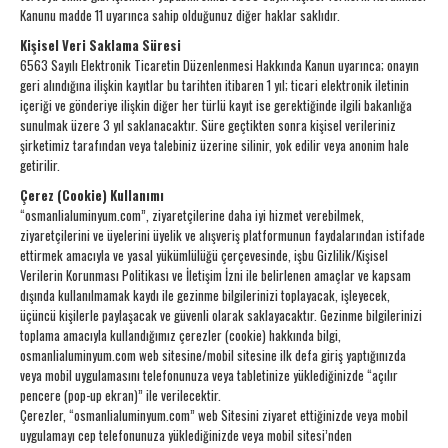
Kanunu madde 11 uyarınca sahip olduğunuz diğer haklar saklıdır.
Kişisel Veri Saklama Süresi
6563 Sayılı Elektronik Ticaretin Düzenlenmesi Hakkında Kanun uyarınca; onayın
geri alındığına ilişkin kayıtlar bu tarihten itibaren 1 yıl; ticari elektronik iletinin
içeriği ve gönderiye ilişkin diğer her türlü kayıt ise gerektiğinde ilgili bakanlığa
sunulmak üzere 3 yıl saklanacaktır. Süre geçtikten sonra kişisel verileriniz
şirketimiz tarafından veya talebiniz üzerine silinir, yok edilir veya anonim hale
getirilir.
Çerez (Cookie) Kullanımı
“osmanlialuminyum.com”, ziyaretçilerine daha iyi hizmet verebilmek,
ziyaretçilerini ve üyelerini üyelik ve alışveriş platformunun faydalarından istifade
ettirmek amacıyla ve yasal yükümlülüğü çerçevesinde, işbu Gizlilik/Kişisel
Verilerin Korunması Politikası ve İletişim İzni ile belirlenen amaçlar ve kapsam
dışında kullanılmamak kaydı ile gezinme bilgilerinizi toplayacak, işleyecek,
üçüncü kişilerle paylaşacak ve güvenli olarak saklayacaktır. Gezinme bilgilerinizi
toplama amacıyla kullandığımız çerezler (cookie) hakkında bilgi,
osmanlialuminyum.com web sitesine/mobil sitesine ilk defa giriş yaptığınızda
veya mobil uygulamasını telefonunuza veya tabletinize yüklediğinizde “açılır
pencere (pop-up ekran)” ile verilecektir.
Çerezler, “osmanlialuminyum.com” web Sitesini ziyaret ettiğinizde veya mobil
uygulamayı cep telefonunuza yüklediğinizde veya mobil sitesi’nden