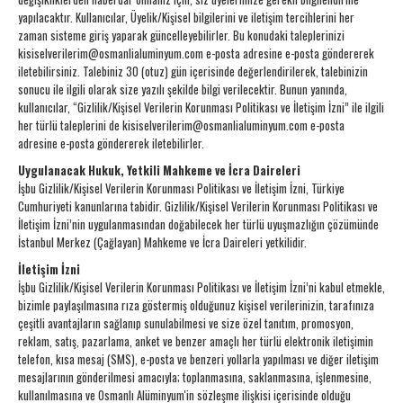
yapılacaktır. Kullanıcılar, Üyelik/Kişisel bilgilerini ve iletişim tercihlerini her
zaman sisteme giriş yaparak güncelleyebilirler. Bu konudaki taleplerinizi
kisiselverilerim@osmanlialuminyum.com e-posta adresine e-posta göndererek
iletebilirsiniz. Talebiniz 30 (otuz) gün içerisinde değerlendirilerek, talebinizin
sonucu ile ilgili olarak size yazılı şekilde bilgi verilecektir. Bunun yanında,
kullanıcılar, “Gizlilik/Kişisel Verilerin Korunması Politikası ve İletişim İzni” ile ilgili
her türlü taleplerini de kisiselverilerim@osmanlialuminyum.com e-posta
adresine e-posta göndererek iletebilirler.
Uygulanacak Hukuk, Yetkili Mahkeme ve İcra Daireleri
İşbu Gizlilik/Kişisel Verilerin Korunması Politikası ve İletişim İzni, Türkiye
Cumhuriyeti kanunlarına tabidir. Gizlilik/Kişisel Verilerin Korunması Politikası ve
İletişim İzni’nin uygulanmasından doğabilecek her türlü uyuşmazlığın çözümünde
İstanbul Merkez (Çağlayan) Mahkeme ve İcra Daireleri yetkilidir.
İletişim İzni
İşbu Gizlilik/Kişisel Verilerin Korunması Politikası ve İletişim İzni’ni kabul etmekle,
bizimle paylaşılmasına rıza göstermiş olduğunuz kişisel verilerinizin, tarafınıza
çeşitli avantajların sağlanıp sunulabilmesi ve size özel tanıtım, promosyon,
reklam, satış, pazarlama, anket ve benzer amaçlı her türlü elektronik iletişimin
telefon, kısa mesaj (SMS), e-posta ve benzeri yollarla yapılması ve diğer iletişim
mesajlarının gönderilmesi amacıyla; toplanmasına, saklanmasına, işlenmesine,
kullanılmasına ve Osmanlı Alüminyum'in sözleşme ilişkisi içerisinde olduğu