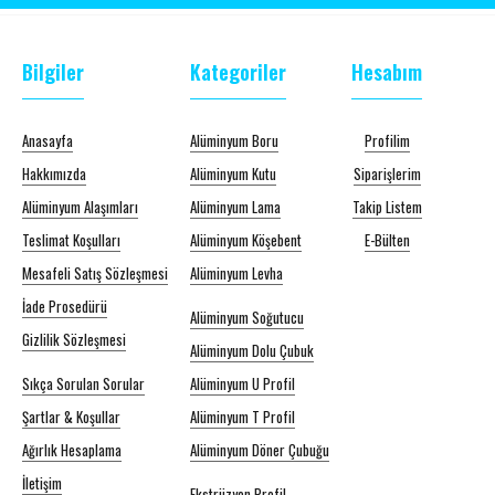
Bilgiler
Kategoriler
Hesabım
Anasayfa
Alüminyum Boru
Profilim
Hakkımızda
Alüminyum Kutu
Siparişlerim
Alüminyum Alaşımları
Alüminyum Lama
Takip Listem
Teslimat Koşulları
Alüminyum Köşebent
E-Bülten
Mesafeli Satış Sözleşmesi
Alüminyum Levha
İade Prosedürü
Alüminyum Soğutucu
Gizlilik Sözleşmesi
Alüminyum Dolu Çubuk
Sıkça Sorulan Sorular
Alüminyum U Profil
Şartlar & Koşullar
Alüminyum T Profil
Ağırlık Hesaplama
Alüminyum Döner Çubuğu
İletişim
Ekstrüzyon Profil