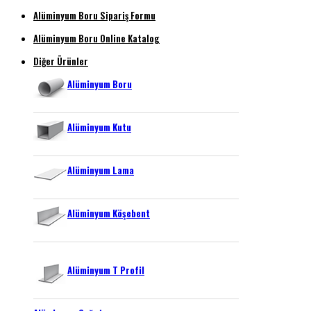
Alüminyum Boru Sipariş Formu
Alüminyum Boru Online Katalog
Diğer Ürünler
Alüminyum Boru
Alüminyum Kutu
Alüminyum Lama
Alüminyum Köşebent
Alüminyum T Profil