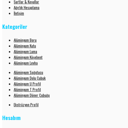
Şartlar & Koşullar
Ağırlık Hesaplama
İletişim
Kategoriler
Alüminyum Boru
Alüminyum Kutu
Alüminyum Lama
Alüminyum Köşebent
Alüminyum Levha
Alüminyum Soğutucu
Alüminyum Dolu Çubuk
Alüminyum U Profil
Alüminyum T Profil
Alüminyum Döner Çubuğu
Ekstrüzyon Profil
Hesabım