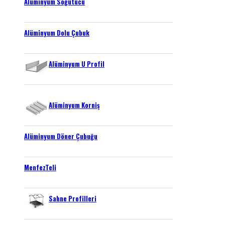
Alüminyum Soğutucu
Alüminyum Dolu Çubuk
Alüminyum U Profil
Alüminyum Korniş
Alüminyum Döner Çubuğu
MenfezTeli
Sahne Profilleri