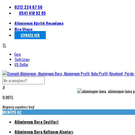
0212 224 67 56
0541 418 92 95
Alüminyum Ağırlık Hesaplama
Bize Ulaşın
SİPARİŞ VER
TL
Euro
Türk Lirası
US Dollar
0
0,00TL
Alışveriş sepetiniz boş!
MENÜYÜ AÇ
Alüminyum Boru Çeşitleri
Alüminyum Boru Kullanım Alanları