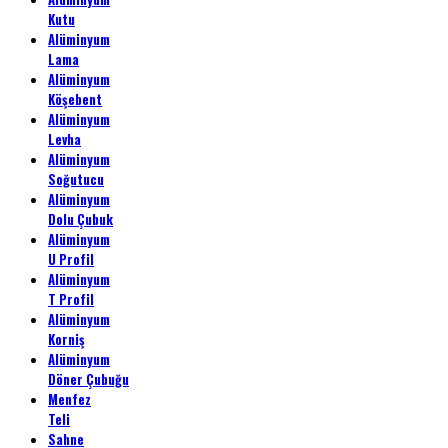
Kutu
Alüminyum
Lama
Alüminyum
Köşebent
Alüminyum
Levha
Alüminyum
Soğutucu
Alüminyum
Dolu Çubuk
Alüminyum
U Profil
Alüminyum
T Profil
Alüminyum
Korniş
Alüminyum
Döner Çubuğu
Menfez
Teli
Sahne