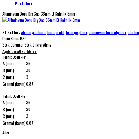
Profilleri
Alüminyum Boru Dış Çap 36mm Et Kalınlık 3mm
Etiketler:
alüminyum boru
,
boru profil
,
boru çeşitleri
,
alüminyum boru ölçüleri
,
alm bo
Ürün Kodu:
B98
Stok Durumu:
Stok Bilgisi Alınız
Açıklama
Özellikler
Teknik Özellikler
A (mm)
36
B (mm)
30
C (mm)
3
Gramaj (kg/m)
0,871
Teknik Özellikler
A (mm)
36
B (mm)
30
C (mm)
3
Gramaj (kg/m)
0,871
Adet