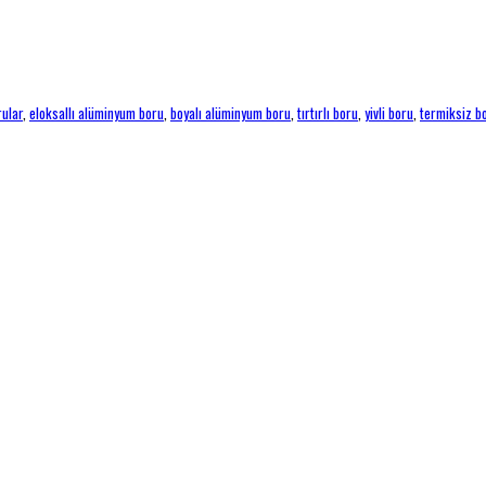
rular
,
eloksallı alüminyum boru
,
boyalı alüminyum boru
,
tırtırlı boru
,
yivli boru
,
termiksiz b