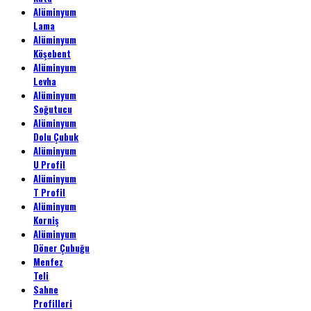
Alüminyum
Lama
Alüminyum
Köşebent
Alüminyum
Levha
Alüminyum
Soğutucu
Alüminyum
Dolu Çubuk
Alüminyum
U Profil
Alüminyum
T Profil
Alüminyum
Korniş
Alüminyum
Döner Çubuğu
Menfez
Teli
Sahne
Profilleri