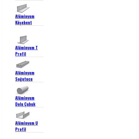
Alüminyum
Köşebent
Alüminyum T
Profil
Alüminyum
Soğutucu
Alüminyum
Dolu Çubuk
Alüminyum U
Profil