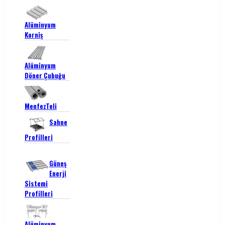
Alüminyum
Korniş
Alüminyum
Döner Çubuğu
MenfezTeli
Sahne
Profilleri
Güneş
Enerji
Sistemi
Profilleri
Alüminyum