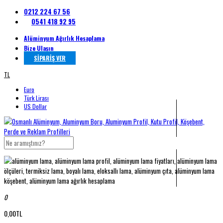
0212 224 67 56
0541 418 92 95
Alüminyum Ağırlık Hesaplama
Bize Ulaşın
SİPARİŞ VER
TL
Euro
Türk Lirası
US Dollar
0
0,00TL