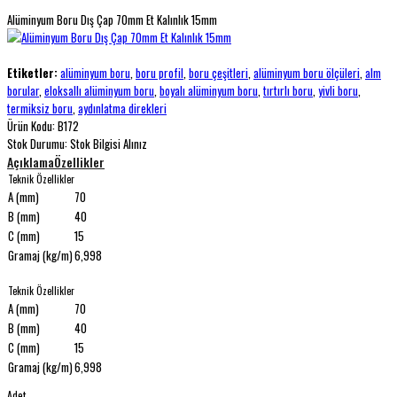
Alüminyum Boru Dış Çap 70mm Et Kalınlık 15mm
Etiketler:
alüminyum boru
,
boru profil
,
boru çeşitleri
,
alüminyum boru ölçüleri
,
alm
borular
,
eloksallı alüminyum boru
,
boyalı alüminyum boru
,
tırtırlı boru
,
yivli boru
,
termiksiz boru
,
aydınlatma direkleri
Ürün Kodu:
B172
Stok Durumu:
Stok Bilgisi Alınız
Açıklama
Özellikler
Teknik Özellikler
A (mm)
70
B (mm)
40
C (mm)
15
Gramaj (kg/m)
6,998
Teknik Özellikler
A (mm)
70
B (mm)
40
C (mm)
15
Gramaj (kg/m)
6,998
Adet