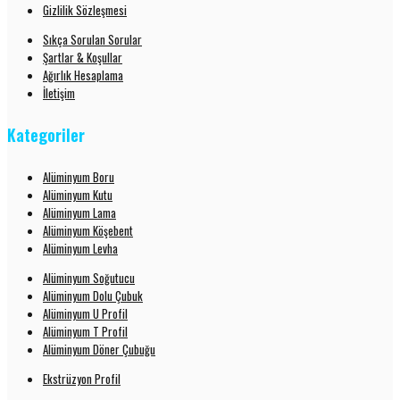
Gizlilik Sözleşmesi
Sıkça Sorulan Sorular
Şartlar & Koşullar
Ağırlık Hesaplama
İletişim
Kategoriler
Alüminyum Boru
Alüminyum Kutu
Alüminyum Lama
Alüminyum Köşebent
Alüminyum Levha
Alüminyum Soğutucu
Alüminyum Dolu Çubuk
Alüminyum U Profil
Alüminyum T Profil
Alüminyum Döner Çubuğu
Ekstrüzyon Profil