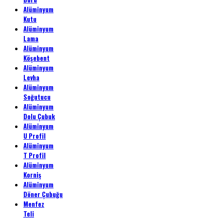
Alüminyum
Kutu
Alüminyum
Lama
Alüminyum
Köşebent
Alüminyum
Levha
Alüminyum
Soğutucu
Alüminyum
Dolu Çubuk
Alüminyum
U Profil
Alüminyum
T Profil
Alüminyum
Korniş
Alüminyum
Döner Çubuğu
Menfez
Teli