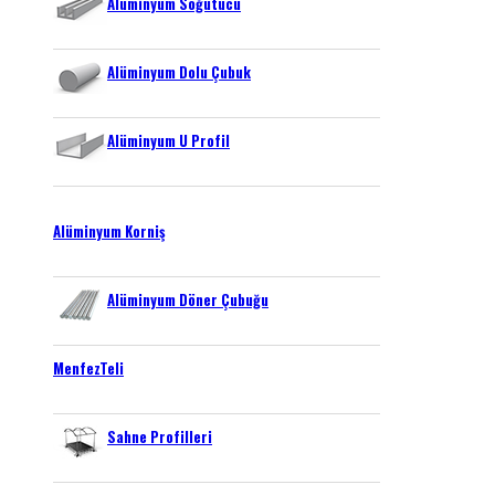
Alüminyum Soğutucu
Alüminyum Dolu Çubuk
Alüminyum U Profil
Alüminyum Korniş
Alüminyum Döner Çubuğu
MenfezTeli
Sahne Profilleri