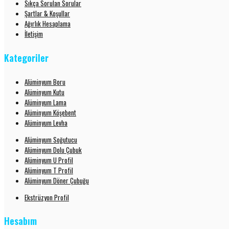
Sıkça Sorulan Sorular
Şartlar & Koşullar
Ağırlık Hesaplama
İletişim
Kategoriler
Alüminyum Boru
Alüminyum Kutu
Alüminyum Lama
Alüminyum Köşebent
Alüminyum Levha
Alüminyum Soğutucu
Alüminyum Dolu Çubuk
Alüminyum U Profil
Alüminyum T Profil
Alüminyum Döner Çubuğu
Ekstrüzyon Profil
Hesabım