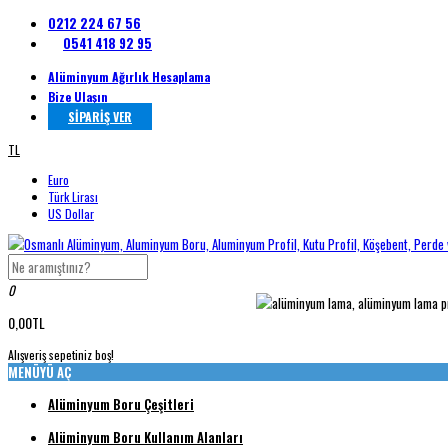
0212 224 67 56
0541 418 92 95
Alüminyum Ağırlık Hesaplama
Bize Ulaşın
SİPARİŞ VER
TL
Euro
Türk Lirası
US Dollar
0
0,00TL
Alışveriş sepetiniz boş!
MENÜYÜ AÇ
Alüminyum Boru Çeşitleri
Alüminyum Boru Kullanım Alanları