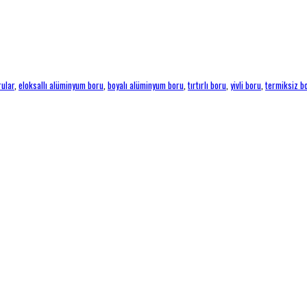
rular
,
eloksallı alüminyum boru
,
boyalı alüminyum boru
,
tırtırlı boru
,
yivli boru
,
termiksiz b