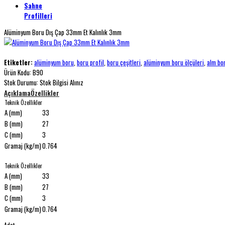
Sahne
Profilleri
Alüminyum Boru Dış Çap 33mm Et Kalınlık 3mm
Etiketler:
alüminyum boru
,
boru profil
,
boru çeşitleri
,
alüminyum boru ölçüleri
,
alm bo
Ürün Kodu:
B90
Stok Durumu:
Stok Bilgisi Alınız
Açıklama
Özellikler
Teknik Özellikler
A (mm)
33
B (mm)
27
C (mm)
3
Gramaj (kg/m)
0.764
Teknik Özellikler
A (mm)
33
B (mm)
27
C (mm)
3
Gramaj (kg/m)
0.764
Adet