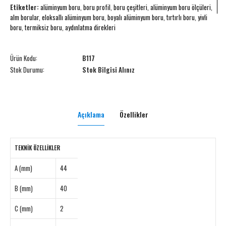
Etiketler:
alüminyum boru
,
boru profil
,
boru çeşitleri
,
alüminyum boru ölçüleri
,
alm borular
,
eloksallı alüminyum boru
,
boyalı alüminyum boru
,
tırtırlı boru
,
yivli
boru
,
termiksiz boru
,
aydınlatma direkleri
Ürün Kodu:
B117
Stok Durumu:
Stok Bilgisi Alınız
Açıklama
Özellikler
TEKNIK ÖZELLIKLER
A (mm)
44
B (mm)
40
C (mm)
2