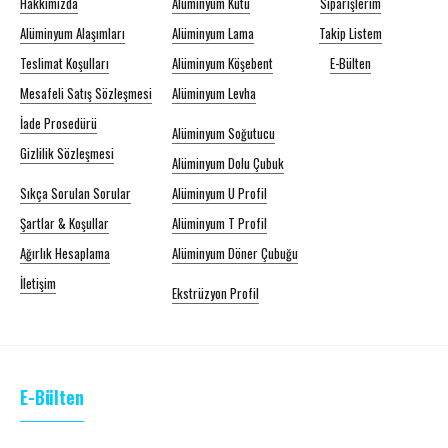
Hakkımızda
Alüminyum Kutu
Siparişlerim
Alüminyum Alaşımları
Alüminyum Lama
Takip Listem
Teslimat Koşulları
Alüminyum Köşebent
E-Bülten
Mesafeli Satış Sözleşmesi
Alüminyum Levha
İade Prosedürü
Alüminyum Soğutucu
Gizlilik Sözleşmesi
Alüminyum Dolu Çubuk
Sıkça Sorulan Sorular
Alüminyum U Profil
Şartlar & Koşullar
Alüminyum T Profil
Ağırlık Hesaplama
Alüminyum Döner Çubuğu
İletişim
Ekstrüzyon Profil
E-Bülten